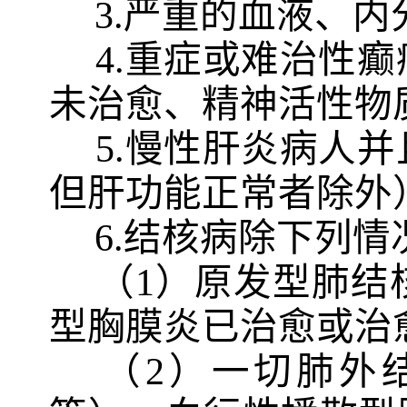
3
.
严重的血液、内
4
.
重症或难治性癫
未治愈、精神活性物
5
.
慢性肝炎病人并
但肝功能正常者除外
6
.
结核病除下列情
（
1）原发型肺结
型胸膜炎已治愈或治
（
2）一切肺外