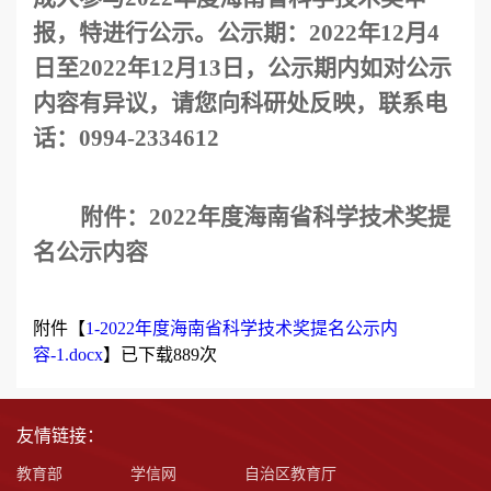
报，特进行公示。公示期
：
202
2
年
12月
4
日至
202
2
年
12月
13
日，公示期内如对公示
内容有异议，请您向
科研处
反映，联系电
话
：
0994-2334612
附件：
2022年度海南省科学技术奖提
名公示内容
附件【
1-2022年度海南省科学技术奖提名公示内
容-1.docx
】已下载
889
次
友情链接：
教育部
学信网
自治区教育厅