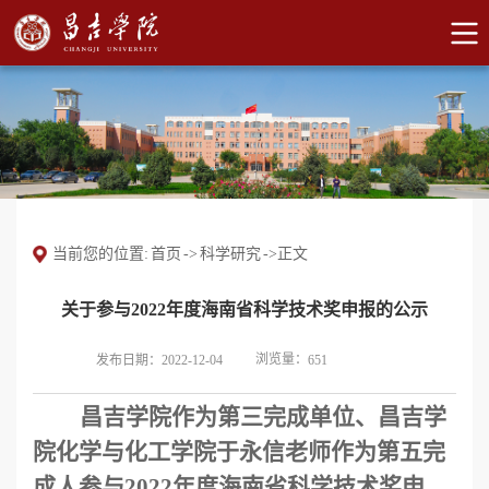
当前您的位置:
首页
->
科学研究
->
正文
关于参与2022年度海南省科学技术奖申报的公示
浏览量：
发布日期：2022-12-04
651
昌吉学院
作为第
三完成
单位、
昌吉学
院化学与化工学院于永信
老师作为第
五
完
成人参与
202
2
年度海南省科学技术奖申