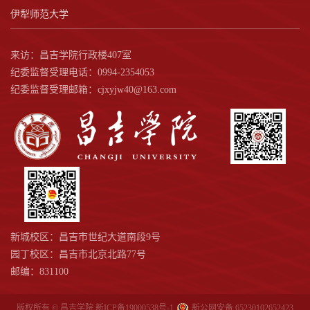
伊犁师范大学
来访：昌吉学院行政楼407室
纪委监督受理电话：0994-2354053
纪委监督受理邮箱：cjxyjw40@163.com
新城校区：昌吉市世纪大道南段9号
园丁校区：昌吉市北京北路77号
邮编：831100
版权所有 © 昌吉学院
新ICP备19000538号-1
新公网安备 65230102652423