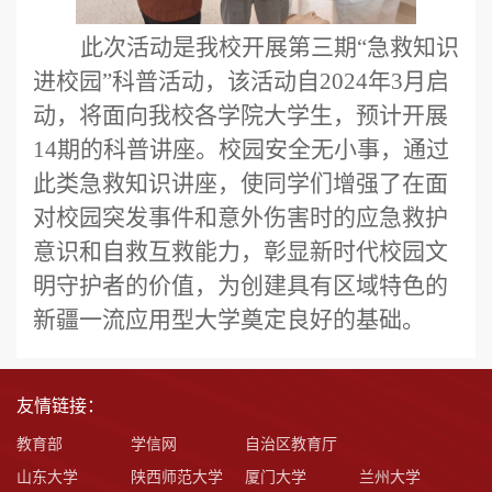
此次活动是我校开展第三期
“急救知识
进校园”科普活动，该活动自2024年3月启
动，将面向我校各学院大学生，预计开展
14期的科普讲座。
校园安全无小事，通过
此
类
急救知识讲座，
使
同学们增强了在面
对校园突发事件和意外伤害时的应急救护
意识和自救互救能力
，
彰显新时代校园文
明守护者的价值，为
创建具有区域特色的
新疆
一流应用型大学奠定良好的基础。
友情链接：
教育部
学信网
自治区教育厅
山东大学
陕西师范大学
厦门大学
兰州大学