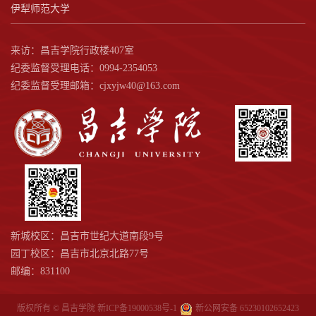
伊犁师范大学
来访：昌吉学院行政楼407室
纪委监督受理电话：0994-2354053
纪委监督受理邮箱：cjxyjw40@163.com
新城校区：昌吉市世纪大道南段9号
园丁校区：昌吉市北京北路77号
邮编：831100
版权所有 © 昌吉学院
新ICP备19000538号-1
新公网安备 65230102652423