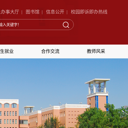
上办事大厅
|
图书馆
|
信息公开
|
校园即诉即办热线
生就业
合作交流
教师风采