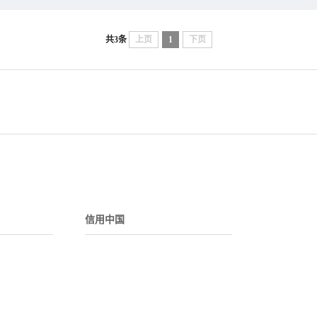
共3条
上页
1
下页
信用中国