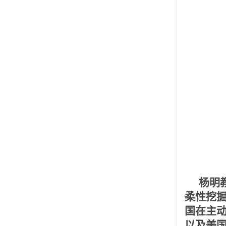
杨明
柔性挖
国在主
以及美