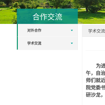
合作交流
对外合作
学术交流
学术交流
为
午，自治
师们
就
院党委
研
沙龙