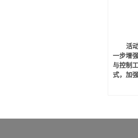
活
一步增
与控制
式，加