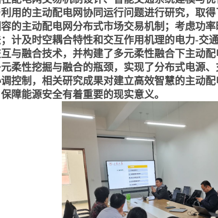
与利用的主动配电网协同运行问题进行研究，取得
相容的主动配电网分布式市场交易机制；考虑功率
法；计及时空耦合特性和交互作用机理的电力-交
交互与融合技术，
并
构建
了
多元柔性融合下主动配
多元柔性挖掘与融合的瓶颈，实现
了
分布式电源、
协调控制，
相关研究成果对
建立高效智慧的主动配
、保障能源安全
有着重要的现实意义
。