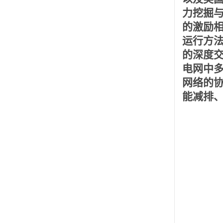
力挖掘
的激励
运行方
的深度
电网中
网络的
能减排