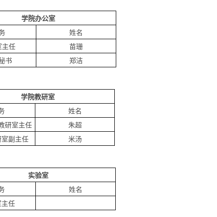
学院办公室
务
姓名
室主任
苗珊
秘书
郑洁
学院教研室
务
姓名
教研室主任
朱超
研室副主任
米汤
实验室
务
姓名
室主任