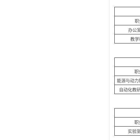
职
办公
教学
职
能源与动力
自动化教
职
实验