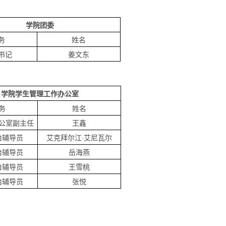
学院团委
务
姓名
书记
姜文东
学院学生管理工作办公室
务
姓名
公室副主任
王鑫
治辅导员
艾克拜尔江·艾尼瓦尔
治辅导员
岳海燕
治辅导员
王雪桃
治辅导员
张悦